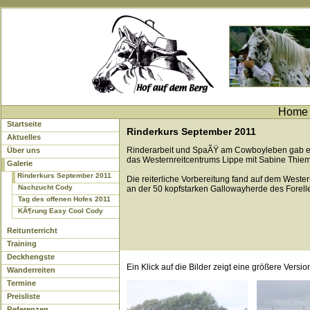
Home o
Startseite
Rinderkurs September 2011
Aktuelles
Rinderarbeit und SpaÃŸ am Cowboyleben gab es
Über uns
das Westernreitcentrums Lippe mit Sabine Thiem
Galerie
Rinderkurs September 2011
Die reiterliche Vorbereitung fand auf dem Weste
Nachzucht Cody
an der 50 kopfstarken Gallowayherde des Forell
Tag des offenen Hofes 2011
KÃ¶rung Easy Cool Cody
Reitunterricht
Training
Deckhengste
Ein Klick auf die Bilder zeigt eine größere Versio
Wanderreiten
Termine
Preisliste
Referenzen